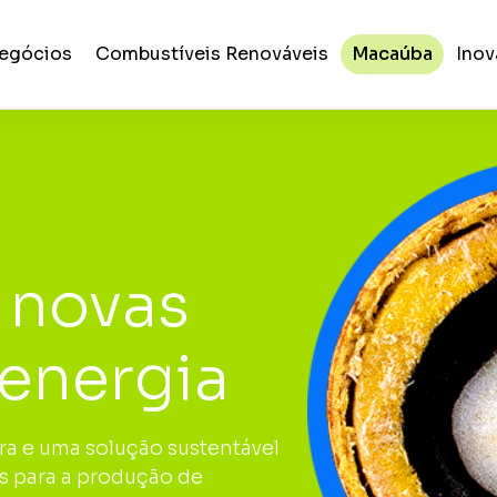
egócios
Combustíveis Renováveis
Macaúba
Inov
 novas
 energia
ra e uma solução sustentável
s para a produção de