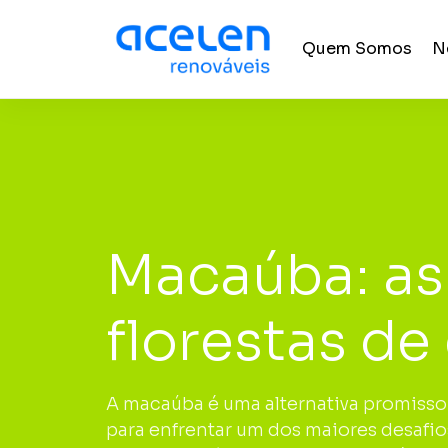
Pular
para
Quem Somos
N
o
conteúdo
Macaúba: as
florestas de
A macaúba é uma alternativa promisso
para enfrentar um dos maiores desafio