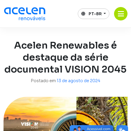
Pular
para
PT-BR
o
conteúdo
Acelen Renewables é
destaque da série
documental VISION 2045
Postado em
13 de agosto de 2024