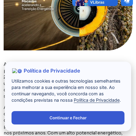
A
Acelen Renov
áveis
tem orgulho de anunciar que
Política de Privacidade
participará da campanha
Reuters VISION 2045
. VISION
2045 reúne séries de várias organizações que impulsionam
Utilizamos cookies e outras tecnologias semelhantes
uma mudança sistemática através dos seus serviços e
para melhorar a sua experiência em nosso site. Ao
conhecimentos, implementando princípios de ação
continuar navegando, você concorda com as
sustentável e impacto social no centro de suas operações.
condições previstas na nossa
Política de Privacidade
.
A
Acelen Renov
áveis
está se posicionando na vanguarda
da transição energética global, aproveitando o potencial
Continuar e Fechar
da
Maca
ú
ba
. A pequena semente nativa do Brasil está
pronta para revolucionar o mercado de biocombustíveis
nos próximos anos. Com um alto potencial energético,