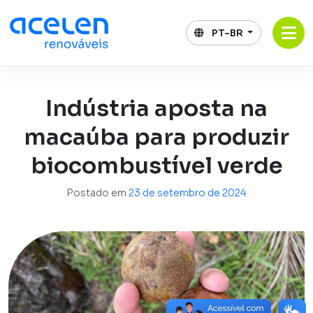
Pular
para
PT-BR
o
conteúdo
Indústria aposta na
macaúba para produzir
biocombustível verde
Postado em
23 de setembro de 2024