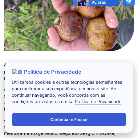
A Acelen Renováveis vai investir US$ 3 bilhões para
Política de Privacidade
produzir combustíveis limposa partir da macaúba, palmeira
nativa do cerrado brasileiro.
Utilizamos cookies e outras tecnologias semelhantes
para melhorar a sua experiência em nosso site. Ao
A planta é capaz de produzir de sete a oito vezes mais óleo
continuar navegando, você concorda com as
do que a soja, segundo pesquisadores. A empresa é ligada
condições previstas na nossa
Política de Privacidade
.
ao Mubadala, um dos principais fundos soberanos de
investimentos de Abu Dhabi.
Continuar e Fechar
A macaúba (
Acrocomia aculeata) é
capaz de produzir cerca
de 4 toneladas de óleo por hectare sem nenhum
melhoramento genético, segundo Sérgio Motoike,