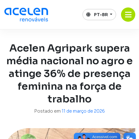
Pular
para
PT-BR
o
conteúdo
Acelen Agripark supera
média nacional no agro e
atinge 36% de presença
feminina na força de
trabalho
Postado em
11 de março de 2026