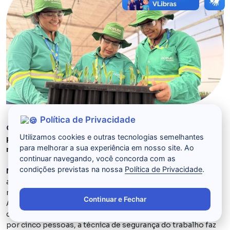
Política de Privacidade
Com políticas de equidade, empresa destaca o
Utilizamos cookies e outras tecnologias semelhantes
protagonismo das mulheres na transição energética e
para melhorar a sua experiência em nosso site. Ao
na produção de biocombustíveis feitos de macaúba
continuar navegando, você concorda com as
condições previstas na nossa
Política de Privacidade
.
Montes Claros (MG),
março
de 2026.
Aos 48
anos, Josineia Siqueira representa marcos importantes
no Acelen Agripark – Centro de Inovação Tecnológica
Continuar e Fechar
Agroindustrial da Acelen Renováveis, empresa de energia
do Mubadala Capital. Integrante de uma equipe composta
por cinco pessoas, a técnica de segurança do trabalho faz