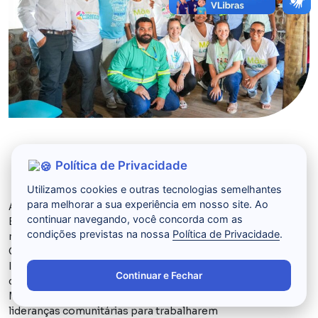
Iniciativa “Pés no Quilombo”, com apoio
Política de Privacidade
da Acelen Renováveis, capacita comunidades no
Recôncavo Baiano, valoriza cultura local e gera renda
Utilizamos cookies e outras tecnologias semelhantes
para melhorar a sua experiência em nosso site. Ao
A memória, os saberes e as paisagens quilombolas da
continuar navegando, você concorda com as
Bacia e Vale do Iguape, no Recôncavo Baiano, ganham
condições previstas na nossa
Política de Privacidade
.
novos caminhos de valorização cultural e geração de renda.
O projeto “Pés no Quilombo: cirandando nas trilhas do
Iguape” foi lançado na última sexta-feira (24/4) com apoio
Continuar e Fechar
da Acelen Renováveis e execução do Instituto
Mãe Lalu epromove a formação de jovens, mulheres e
lideranças comunitárias para trabalharem